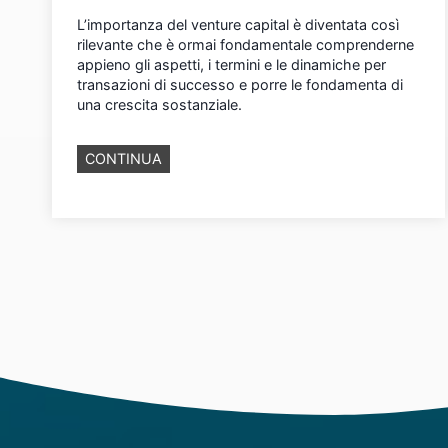
L’importanza del venture capital è diventata così
rilevante che è ormai fondamentale comprenderne
appieno gli aspetti, i termini e le dinamiche per
transazioni di successo e porre le fondamenta di
una crescita sostanziale.
C
CONTINUA
o
m
e
f
u
n
z
i
o
n
a
i
l
V