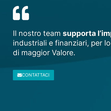
e
n
t
u
r
e
Il nostro team
supporta l’i
C
a
industriali e finanziari, per 
p
i
di maggior Valore.
t
a
l
CONTATTACI