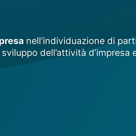
t
r
u
m
e
n
mpresa
nell’individuazione di part
t
i
lo sviluppo dell’attività d’impresa
d
i
f
i
n
a
n
z
i
a
m
e
n
t