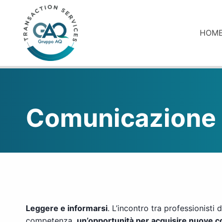
Salta
al
contenuto
HOM
Comunicazione
Leggere e informarsi
. L’incontro tra professionist
competenza,
un’opportunità per acquisire nuove con