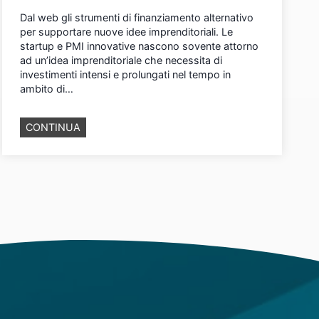
Dal web gli strumenti di finanziamento alternativo
per supportare nuove idee imprenditoriali. Le
startup e PMI innovative nascono sovente attorno
ad un’idea imprenditoriale che necessita di
investimenti intensi e prolungati nel tempo in
ambito di…
S
CONTINUA
t
a
r
t
u
p
e
P
M
I
i
n
n