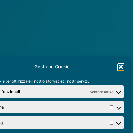
e
l
c
r
o
w
d
f
u
n
d
i
Gestione Cookie
n
g
e per ottimizzare il nostro sito web ed i nostri servizi.
 funzionali
Sempre attivo
che
Statistic
ng
Marketi