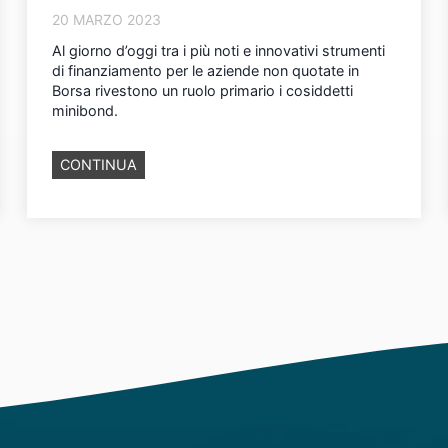
20 MARZO 2023
Al giorno d’oggi tra i più noti e innovativi strumenti
di finanziamento per le aziende non quotate in
Borsa rivestono un ruolo primario i cosiddetti
minibond.
M
CONTINUA
i
n
i
b
o
n
d
,
n
u
o
v
i
s